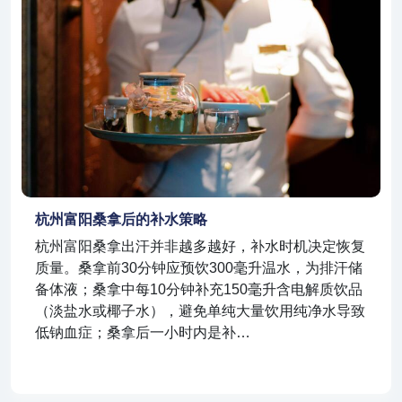
杭州富阳桑拿后的补水策略
杭州富阳桑拿出汗并非越多越好，补水时机决定恢复
质量。桑拿前30分钟应预饮300毫升温水，为排汗储
备体液；桑拿中每10分钟补充150毫升含电解质饮品
（淡盐水或椰子水），避免单纯大量饮用纯净水导致
低钠血症；桑拿后一小时内是补…