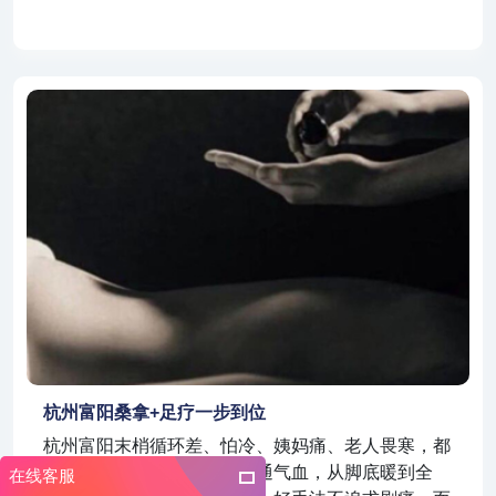
杭州富阳桑拿+足疗一步到位
杭州富阳末梢循环差、怕冷、姨妈痛、老人畏寒，都
适合温养。桑拿暖身，足疗通气血，从脚底暖到全
在线客服