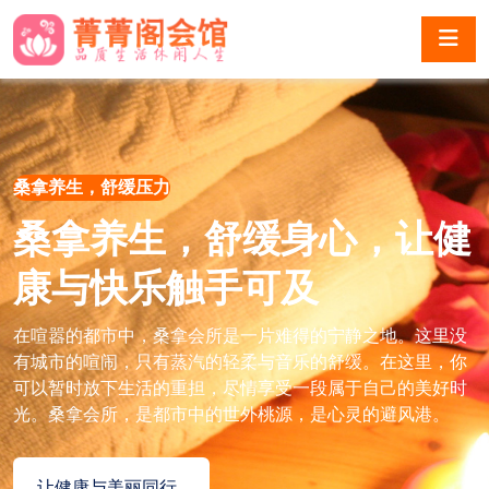
桑拿养生，舒缓压力
桑拿养生，舒缓身心，让健
康与快乐触手可及
在喧嚣的都市中，桑拿会所是一片难得的宁静之地。这里没
有城市的喧闹，只有蒸汽的轻柔与音乐的舒缓。在这里，你
可以暂时放下生活的重担，尽情享受一段属于自己的美好时
光。桑拿会所，是都市中的世外桃源，是心灵的避风港。
让健康与美丽同行