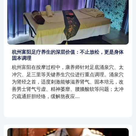
杭州富阳足疗养生的深层价值：不止放松，更是身体
固本调理
杭州富阳在按摩过程中，康养师针对足底涌泉穴、太
冲穴、足三里等关键养生穴位进行重点调理。涌泉穴
为肾经之首，适度刺激能够滋养肾气、固本培元，改
善男士肾气亏虚、精神萎靡、腰膝酸软等问题；太冲
穴疏通肝胆经络，缓解熬夜应…