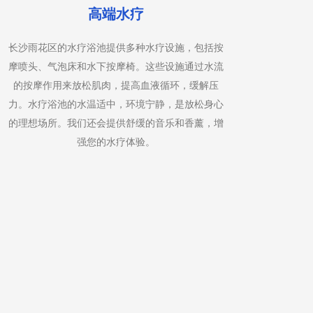
精油按摩
全身精油按摩是一种结合了深层组织按摩和芳香疗
男士热
法的服务。我们的按摩师使用您选择的精油，通过
石疗法
按摩手法将其渗透到皮肤中，帮助放松肌肉，缓解
痛设计
紧张和压力。精油的选择可以根据您的情绪和身体
加热后
需求定制，如薰衣草精油有助于放松，薄荷精油有
位上
助于提神。