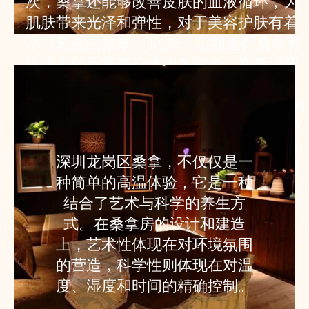
次，桑拿还能够改善皮肤的血液循环，为
肌肤带来光泽和弹性，对于美容护肤有着
不可忽视的效果。 此外，定期进行桑拿养
生还有助于提高身体的免疫力。在高温环
境下，身体会产生一种名为“热休克蛋
白”的物质，这种物质能够增强免疫系统的
功能，帮助身体抵抗疾病。 为了最大化桑
拿的养生效果，建议在桑拿前后进行适当
深圳龙岗区桑拿，不仅仅是一
的伸展运动，以促进肌肉的放松和血液循
种简单的高温体验，它是一种
环。同时，桑拿后进行一次冷水淋浴，能
结合了艺术与科学的养生方
够有效刺激血管，进一步提高心血管系统
式。在桑拿房的设计和建造
的适应能力。
上，艺术性体现在对环境氛围
的营造，科学性则体现在对温
度、湿度和时间的精确控制。