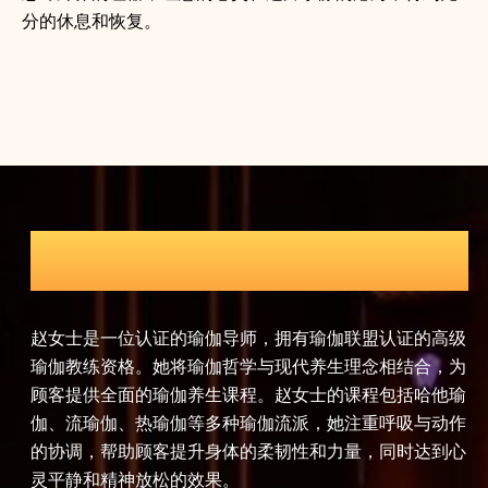
分的休息和恢复。
瑜伽导师
解和
赵女士是一位认证的瑜伽导师，拥有瑜伽联盟认证的高级
孙
变
瑜伽教练资格。她将瑜伽哲学与现代养生理念相结合，为
穴
水疗
顾客提供全面的瑜伽养生课程。赵女士的课程包括哈他瑜
理
重心
伽、流瑜伽、热瑜伽等多种瑜伽流派，她注重呼吸与动作
护
流和
的协调，帮助顾客提升身体的柔韧性和力量，同时达到心
劳
灵平静和精神放松的效果。
升