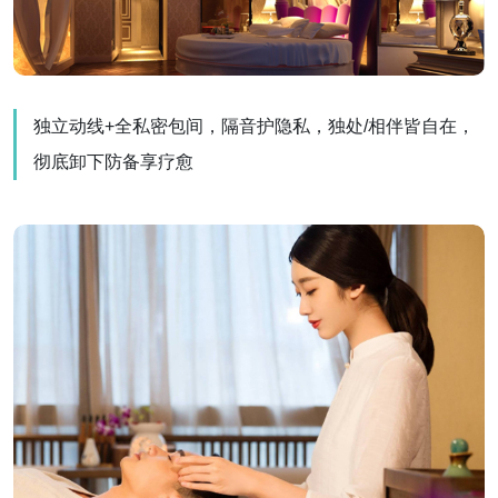
独立动线+全私密包间，隔音护隐私，独处/相伴皆自在，
彻底卸下防备享疗愈