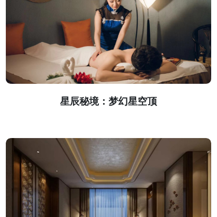
星辰秘境：梦幻星空顶