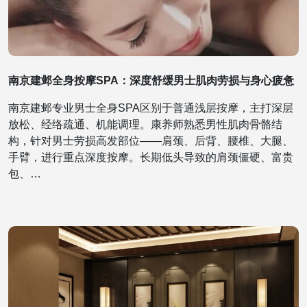
南京建邺全身按摩SPA：深度舒缓男士肌肉劳损与身心疲惫
南京建邺专业男士全身SPA区别于普通浅层按摩，主打深层
放松、经络疏通、机能调理。康养师熟悉男性肌肉骨骼结
构，针对男士劳损高发部位——肩颈、后背、腰椎、大腿、
手臂，进行重点深度按摩。长期低头导致的肩颈僵硬、富贵
包、…