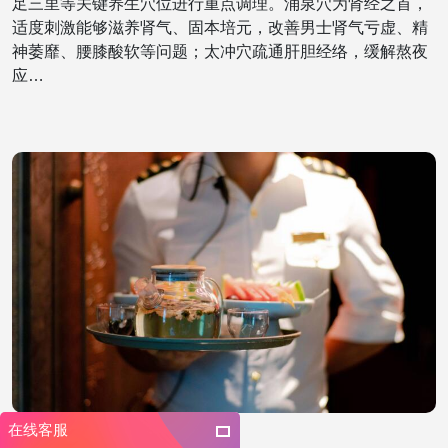
足三里等关键养生穴位进行重点调理。涌泉穴为肾经之首，
适度刺激能够滋养肾气、固本培元，改善男士肾气亏虚、精
神萎靡、腰膝酸软等问题；太冲穴疏通肝胆经络，缓解熬夜
应…
在线客服