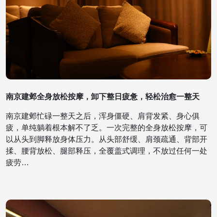
南京建邺全身放松按摩，卸下整日疲惫，轻松治愈一整天
南京建邺忙碌一整天之后，浑身僵硬、肩背发紧、身心俱
疲，单纯躺着根本解不了乏。一次完整的全身放松按摩，可
以从头到脚释放身体压力。从头部舒缓、肩颈疏通、背部开
揉、腰背放松、腿部释压，全覆盖式调理，不放过任何一处
疲劳…