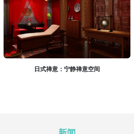
日式禅意：宁静禅意空间
新闻